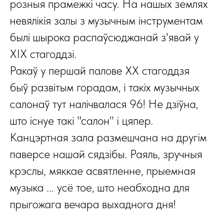
розныя прамежкі часу. На нашых землях
невялікія залы з музычным інструментам
былі шырока распаўсюджанай з'явай у
XIX стагоддзі.
Ракаў у першай палове ХХ стагоддзя
быў развітым горадам, і такіх музычных
салонаў тут налічвалася 96! Не дзіўна,
што існуе такі "салон" і цяпер.
Канцэртная зала размешчана на другім
паверсе нашай сядзібы. Раяль, зручныя
крэслы, мяккае асвятленне, прыемная
музыка ... усё тое, што неабходна для
прыгожага вечара выхаднога дня!