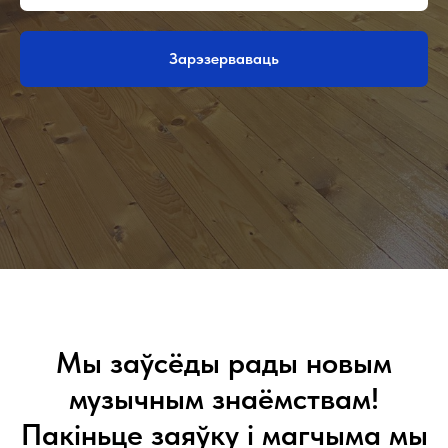
Зарэзерваваць
Мы заўсёды рады новым
музычным знаёмствам!
Пакіньце заяўку і магчыма мы