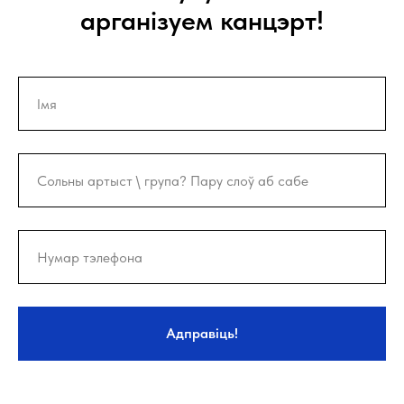
арганізуем канцэрт!
Адправіць!