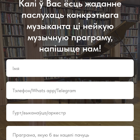
Калі ў Вас ёсць жаданне
паслухаць канкрэтнага
музыканта ці нейкую
музычную праграму,
напішыце нам!