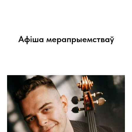
Афіша мерапрыемстваў