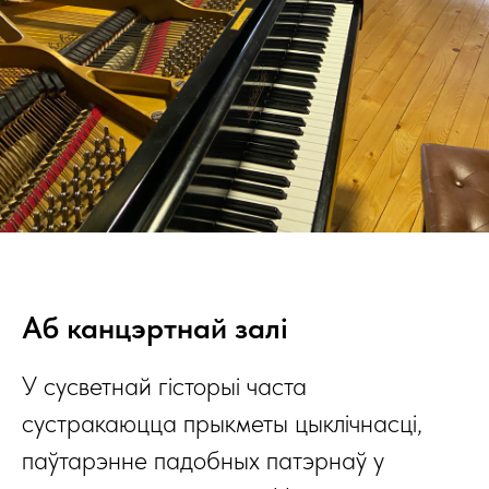
Аб канцэртнай залі
У сусветнай гісторыі часта
сустракаюцца прыкметы цыклічнасці,
паўтарэнне падобных патэрнаў у