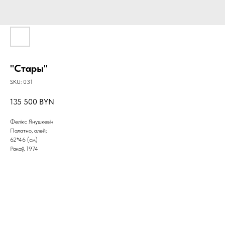
"Стары"
SKU:
031
135 500
BYN
Фелікс Янушкевіч
Палатно, алей;
62*46 (см)
Ракаў, 1974