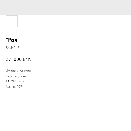
"Рая"
SKU:
042
371 000
BYN
Фелікс Янушкевіч
Палатно, алей;
148*105 (см)
Менск, 1974