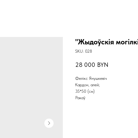
"Жыдоўскія могілк
SKU:
028
28 000
BYN
Фелікс Янушкевіч
Кардон, алей;
35*50 (см)
Ракаў