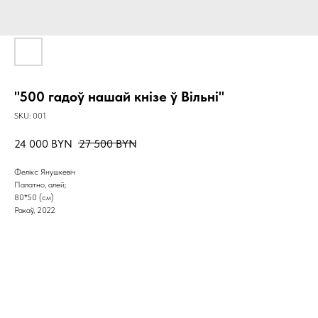
"500 гадоў нашай кнізе ў Вільні"
SKU:
001
24 000
BYN
27 500
BYN
Фелікс Янушкевіч
Палатно, алей;
80*50 (см)
Ракаў, 2022