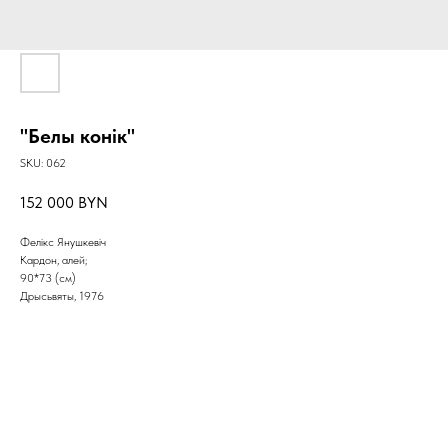
"Белы конік"
SKU:
062
152 000
BYN
Фелікс Янушкевіч
Кардон, алей;
90*73 (см)
Дрысьвяты, 1976